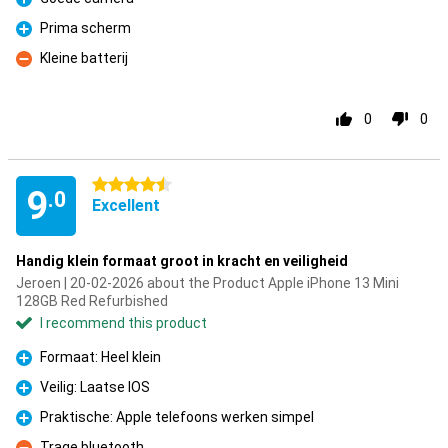
Pro
Prima scherm
Pro
Kleine batterij
Con
0
0
4.5 stars
9
.0
Excellent
Handig klein formaat groot in kracht en veiligheid
Jeroen | 20-02-2026 about the Product Apple iPhone 13 Mini
128GB Red Refurbished
I recommend this product
Formaat: Heel klein
Pro
Veilig: Laatse IOS
Pro
Praktische: Apple telefoons werken simpel
Pro
Trage bluetooth