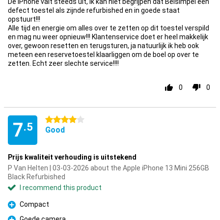
De iPhone valt steeds uit, ik kan niet begrijpen dat Belsimpel een
defect toestel als zijnde refurbished en in goede staat
opstuurt!!!
Alle tijd en energie om alles over te zetten op dit toestel verspild
en mag nu weer opnieuw!!! Klantenservice doet er heel makkelijk
over, gewoon resetten en terugsturen, ja natuurlijk ik heb ook
meteen een reservetoestel klaarliggen om de boel op over te
zetten. Echt zeer slechte service!!!!
0
0
4 stars
7
.5
Good
Prijs kwaliteit verhouding is uitstekend
P Van Helten | 03-03-2026 about the Apple iPhone 13 Mini 256GB
Black Refurbished
I recommend this product
Compact
Pro
Goede camera