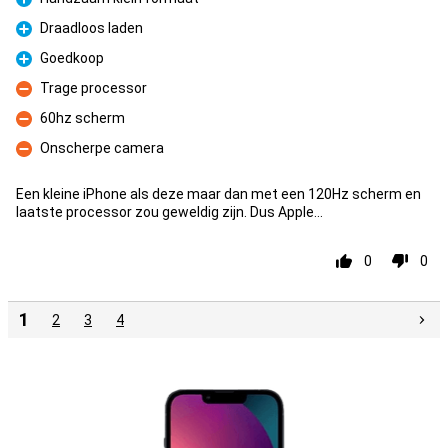
Pro
Draadloos laden
Pro
Goedkoop
Pro
Trage processor
Con
60hz scherm
Con
Onscherpe camera
Con
Een kleine iPhone als deze maar dan met een 120Hz scherm en
laatste processor zou geweldig zijn. Dus Apple…
0
0
1
2
3
4