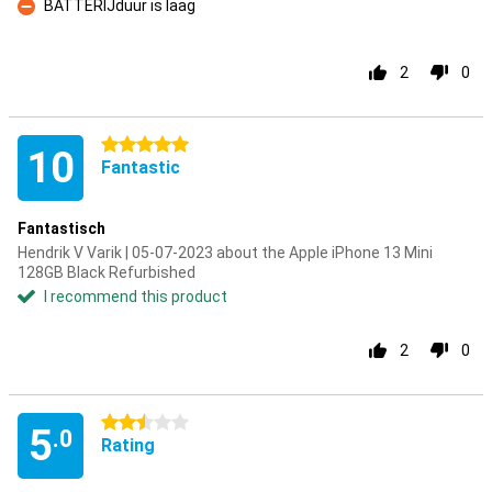
BATTERIJduur is laag
Con
2
0
5 stars
10
Fantastic
Fantastisch
Hendrik V Varik | 05-07-2023 about the Apple iPhone 13 Mini
128GB Black Refurbished
I recommend this product
2
0
2.5 stars
5
.0
Rating