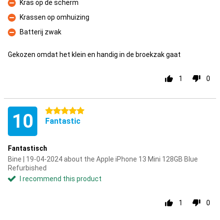
Kras op de scherm
Con
Krassen op omhuizing
Con
Batterij zwak
Con
Gekozen omdat het klein en handig in de broekzak gaat
1
0
5 stars
10
Fantastic
Fantastisch
Bine | 19-04-2024 about the Apple iPhone 13 Mini 128GB Blue
Refurbished
I recommend this product
1
0