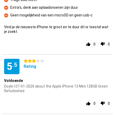
Con
Extra's, denk aan oplaadsnoeren zijn duur
Con
Geen mogelijkheid van een microSD en geen usb-c
Con
Vind je de nieuwste iPhone te groot en te duur dit is toestel wat
je zoekt.
0
0
3 stars
5
.5
Rating
Voldoende
Doyle | 07-01-2026 about the Apple iPhone 13 Mini 128GB Green
Refurbished
0
0