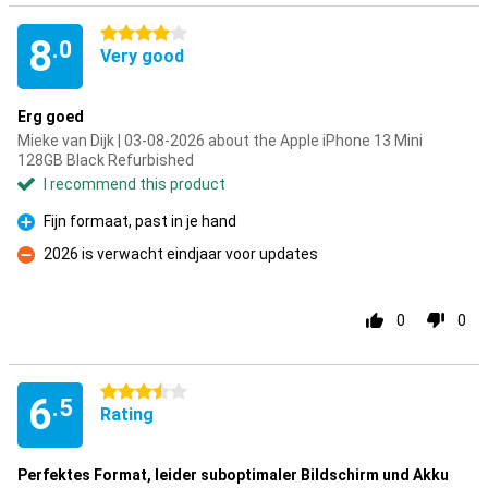
4 stars
8
.0
Very good
Erg goed
Mieke van Dijk | 03-08-2026 about the Apple iPhone 13 Mini
128GB Black Refurbished
I recommend this product
Fijn formaat, past in je hand
Pro
2026 is verwacht eindjaar voor updates
Con
0
0
3.5 stars
6
.5
Rating
Perfektes Format, leider suboptimaler Bildschirm und Akku