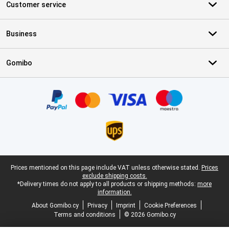
Customer service
Business
Gomibo
Certificates, payment methods, delivery service partners
Legal footer
Prices mentioned on this page include VAT unless otherwise stated.
Prices
exclude shipping costs.
*Delivery times do not apply to all products or shipping methods:
more
information.
About Gomibo.cy
Privacy
Imprint
Cookie Preferences
Terms and conditions
© 2026 Gomibo.cy