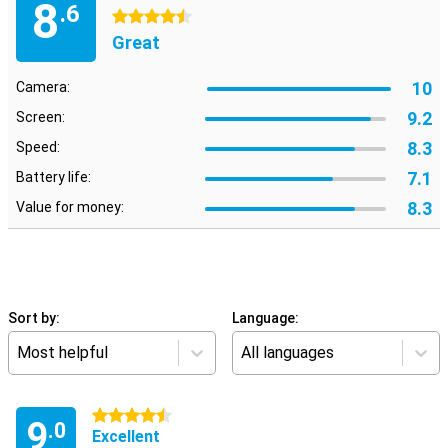
8
.6
4.5 stars
Great
10
Camera:
9.2
Screen:
8.3
Speed:
7.1
Battery life:
8.3
Value for money:
Sort by:
Language:
Most helpful
All languages
4.5 stars
9
.0
Excellent