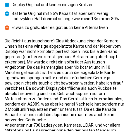
Display Original und keinen einzigen Kratzer
Pro
Batterie Original mit 86% Kapazität aber sehr wenig
Ladezyklen: Hält dreimal solange wie mein 13mini bei 80%
Pro
Etwas zu groß, aber es gibt auch keine Alternativen
Con
Die (leicht austauschbare) Glas Abdeckung einer der Kamera
Linsen hat eine winzige abgeplatzte Kante und der Kleber vom
Display war nicht komplett perfekt oben links bis a den Rand
gepresst (nur bei extremst genauer Betrachtung überhaupt
erkennbar). Mir wurde direkt ein sofortiger Austausch
Angeboten. Da das Kameraglas aber Nix kostet und in 10
Minuten getauscht ist falls es durch die abgeplatzte Kante
irgendwann springen sollte und die refurbished Geräte ja
sowieso nicht als tauch dicht beworben werden, habe ich drauf
verzichtet. Da sowohl Displayoberfläche als auch Rückseite
absolut neuwertig sind, und Gebrauchsspuren nur am
Metallrahmen zu finden sind. Das Gerät ist kein Internationales,
sondern ein A2889, was aber keinerlei Nachteile hat sondern nur
2 Mobilfunkfrequenzen mehr unterstützt. Da es die Kanada
Variante ist und nicht die Japanische macht es auch keine
nervenden Geräusche.
Ansonsten nur 700 Ladezyklen, Kameras, LIDAR, und vor allem
Mikrofon und Lautsprecher ohne den geringsten Mangel. Im