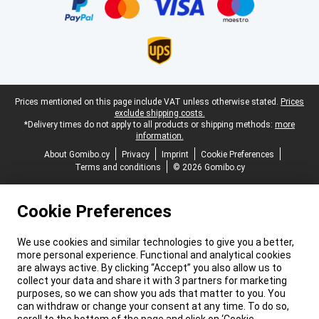
Legal footer
Prices mentioned on this page include VAT unless otherwise stated.
Prices
exclude shipping costs.
*Delivery times do not apply to all products or shipping methods:
more
information.
About Gomibo.cy
Privacy
Imprint
Cookie Preferences
Terms and conditions
© 2026 Gomibo.cy
Cookie Preferences
We use cookies and similar technologies to give you a better,
more personal experience. Functional and analytical cookies
are always active. By clicking “Accept” you also allow us to
collect your data and share it with 3 partners for marketing
purposes, so we can show you ads that matter to you. You
can withdraw or change your consent at any time. To do so,