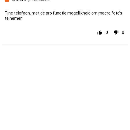
Con
Fijne telefoon, met de pro functie mogelijkheid om macro foto’s
te nemen.
0
0