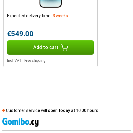
Expected delivery time:
3 weeks
€549.00
Add to cart
Incl. VAT
|
Free shipping
Customer service will
open today
at 10.00 hours
S