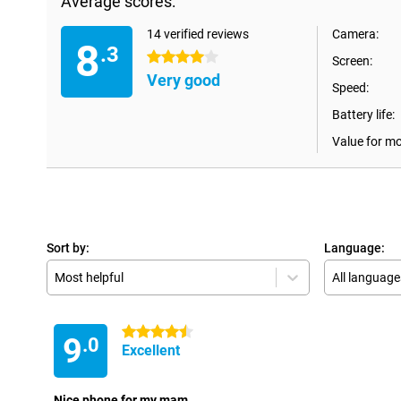
Average scores:
14 verified reviews
Camera:
8
.3
4 stars
Screen:
Very good
Speed:
Battery life:
Value for m
Sort by:
Language:
Most helpful
All language
4.5 stars
9
.0
Excellent
Nice phone for my mam