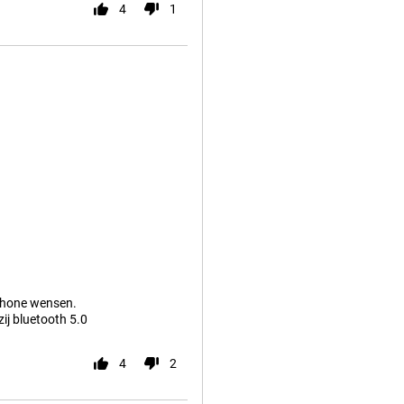
4
1
tphone wensen.
j bluetooth 5.0
4
2