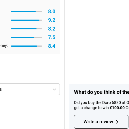
8.0
9.2
8.2
7.5
8.4
oney:
s
What do you think of th
Did you buy the Doro 6880 at 
get a change to win
€100.00
Go
Write a review