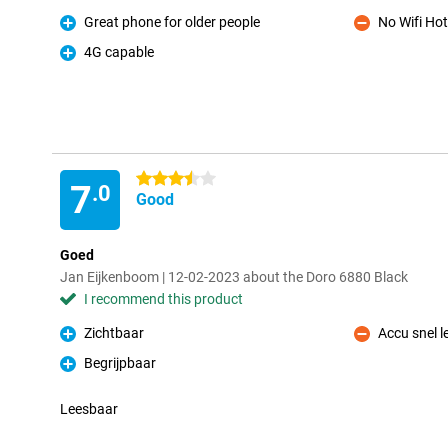
Great phone for older people
No Wifi Hot
Pro
Con
4G capable
Pro
3.5 stars
7
.0
Good
Goed
Jan Eijkenboom | 12-02-2023 about the Doro 6880 Black
I recommend this product
Zichtbaar
Accu snel l
Pro
Con
Begrijpbaar
Pro
Leesbaar