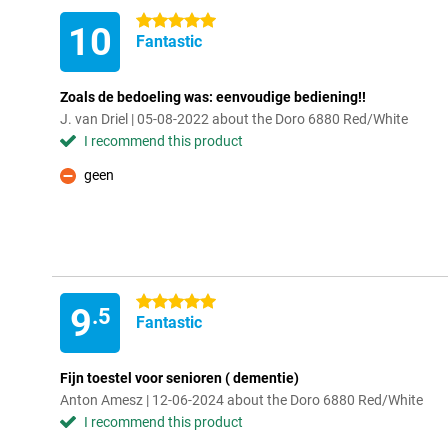
5 stars
10
Fantastic
Zoals de bedoeling was: eenvoudige bediening!!
J. van Driel | 05-08-2022 about the Doro 6880 Red/White
I recommend this product
geen
Con
5 stars
9
.5
Fantastic
Fijn toestel voor senioren ( dementie)
Anton Amesz | 12-06-2024 about the Doro 6880 Red/White
I recommend this product