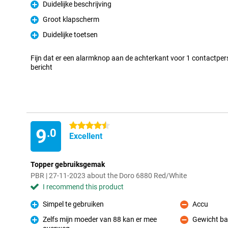
Duidelijke beschrijving
Pro
Groot klapscherm
Pro
Duidelijke toetsen
Pro
Fijn dat er een alarmknop aan de achterkant voor 1 contactpers
bericht
4.5 stars
9
.0
Excellent
Topper gebruiksgemak
PBR | 27-11-2023 about the Doro 6880 Red/White
I recommend this product
Simpel te gebruiken
Accu
Pro
Con
Zelfs mijn moeder van 88 kan er mee
Gewicht bas
Con