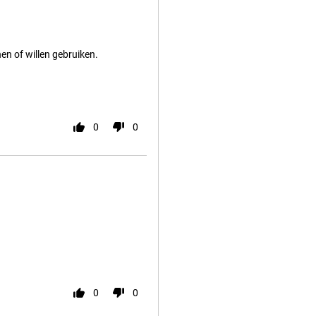
n of willen gebruiken.
0
0
0
0