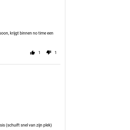
oon, krijgt binnen no time een
1
1
is (schuift snel van zijn plek)