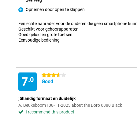
overweg
Pro
Opnemen door open te klappen
Pro
Een echte aanrader voor de ouderen die geen smartphone kunne
Geschikt voor gehoorapparaten
Goed geluid en grote toetsen
Eenvoudige bediening
3.5 stars
7
.0
Good
;5handig formaat en duidelijk
A. Beukeboom | 08-11-2023 about the Doro 6880 Black
I recommend this product