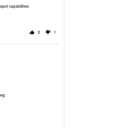
spot capabilities
0
1
eeg