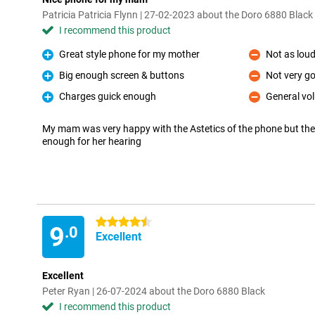
Patricia Patricia Flynn | 27-02-2023 about the Doro 6880 Black
I recommend this product
Great style phone for my mother
Not as lou
Pro
Con
Big enough screen & buttons
Not very g
Pro
Con
Charges guick enough
General vo
Pro
Con
My mam was very happy with the Astetics of the phone but th
enough for her hearing
4.5 stars
9
.0
Excellent
Excellent
Peter Ryan | 26-07-2024 about the Doro 6880 Black
I recommend this product