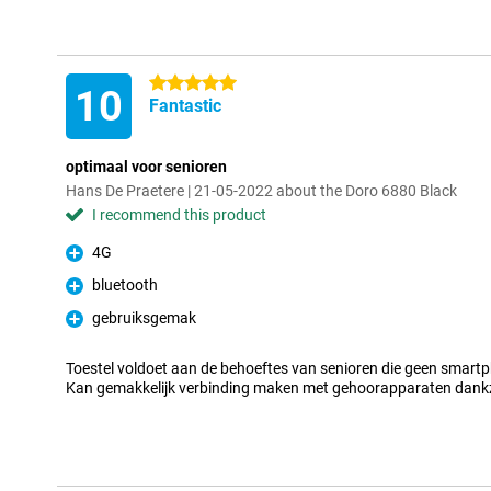
5 stars
10
Fantastic
optimaal voor senioren
Hans De Praetere | 21-05-2022 about the Doro 6880 Black
I recommend this product
4G
Pro
bluetooth
Pro
gebruiksgemak
Pro
Toestel voldoet aan de behoeftes van senioren die geen smar
Kan gemakkelijk verbinding maken met gehoorapparaten dankzi