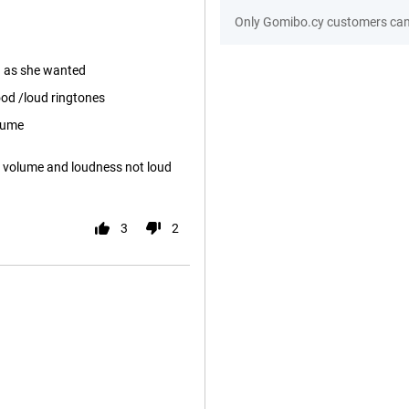
Only Gomibo.cy customers can 
d as she wanted
ood /loud ringtones
lume
e volume and loudness not loud
3
2