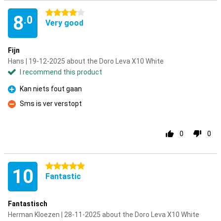
4 stars
8
.0
Very good
Fijn
Hans | 19-12-2025 about the Doro Leva X10 White
I recommend this product
Kan niets fout gaan
Pro
Sms is ver verstopt
Con
0
0
5 stars
10
Fantastic
Fantastisch
Herman Kloezen | 28-11-2025 about the Doro Leva X10 White