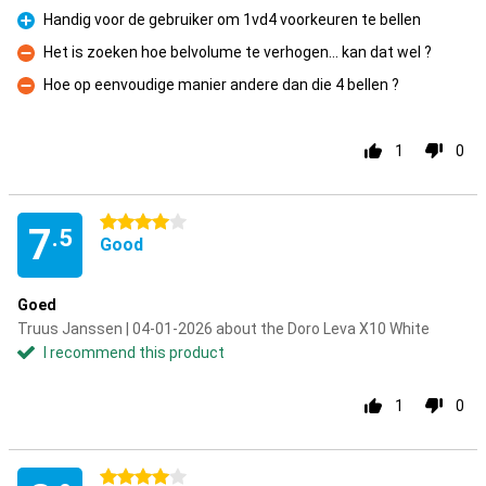
Handig voor de gebruiker om 1vd4 voorkeuren te bellen
Pro
Het is zoeken hoe belvolume te verhogen... kan dat wel ?
Con
Hoe op eenvoudige manier andere dan die 4 bellen ?
Con
1
0
4 stars
7
.5
Good
Goed
Truus Janssen | 04-01-2026 about the Doro Leva X10 White
I recommend this product
1
0
4 stars