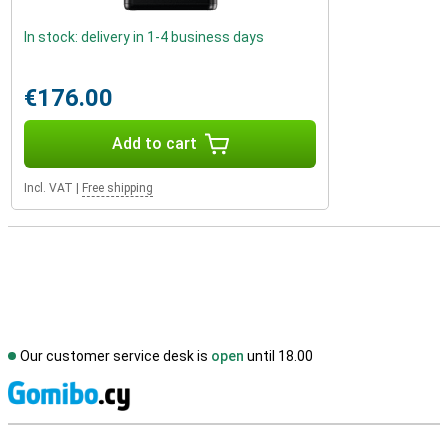
In stock: delivery in 1-4 business days
€176.00
Add to cart
Incl. VAT
|
Free shipping
Our customer service desk is
open
until 18.00
S