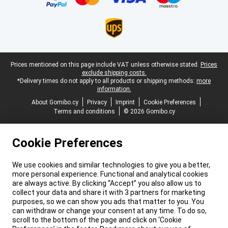
Legal footer
Prices mentioned on this page include VAT unless otherwise stated.
Prices
exclude shipping costs.
*Delivery times do not apply to all products or shipping methods:
more
information.
About Gomibo.cy
Privacy
Imprint
Cookie Preferences
Terms and conditions
© 2026 Gomibo.cy
Cookie Preferences
We use cookies and similar technologies to give you a better,
more personal experience. Functional and analytical cookies
are always active. By clicking “Accept” you also allow us to
collect your data and share it with 3 partners for marketing
purposes, so we can show you ads that matter to you. You
can withdraw or change your consent at any time. To do so,
scroll to the bottom of the page and click on ‘Cookie