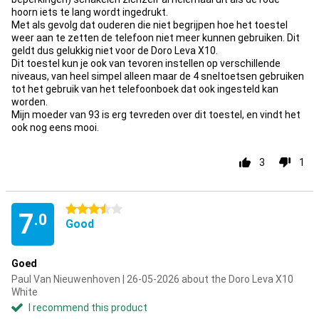
hoorn iets te lang wordt ingedrukt.
Met als gevolg dat ouderen die niet begrijpen hoe het toestel
weer aan te zetten de telefoon niet meer kunnen gebruiken. Dit
geldt dus gelukkig niet voor de Doro Leva X10.
Dit toestel kun je ook van tevoren instellen op verschillende
niveaus, van heel simpel alleen maar de 4 sneltoetsen gebruiken
tot het gebruik van het telefoonboek dat ook ingesteld kan
worden.
Mijn moeder van 93 is erg tevreden over dit toestel, en vindt het
ook nog eens mooi.
3
1
3.5 stars
7
.0
Good
Goed
Paul Van Nieuwenhoven | 26-05-2026 about the Doro Leva X10
White
I recommend this product