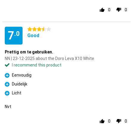
0
0
3.5 stars
7
.0
Good
Prettig om te gebruiken.
NN | 23-12-2025 about the Doro Leva X10 White
I recommend this product
Eenvoudig
Pro
Duidelijk
Pro
Licht
Pro
Nvt
0
0