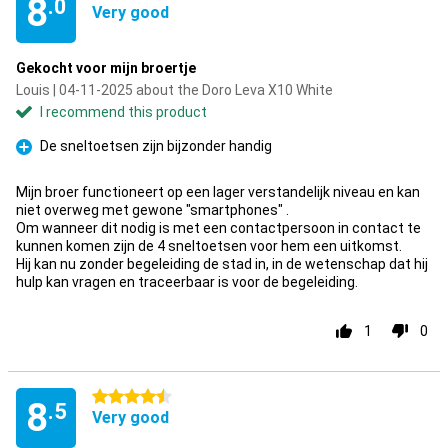
8
.0
Very good
Gekocht voor mijn broertje
Louis | 04-11-2025 about the Doro Leva X10 White
I recommend this product
De sneltoetsen zijn bijzonder handig
Pro
Mijn broer functioneert op een lager verstandelijk niveau en kan
niet overweg met gewone "smartphones" .
Om wanneer dit nodig is met een contactpersoon in contact te
kunnen komen zijn de 4 sneltoetsen voor hem een uitkomst.
Hij kan nu zonder begeleiding de stad in, in de wetenschap dat hij
hulp kan vragen en traceerbaar is voor de begeleiding.
1
0
4.5 stars
8
.5
Very good