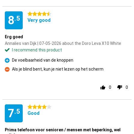
4.5 stars
8
.5
Very good
Erg goed
Annalies van Dijk | 07-05-2026 about the Doro Leva X10 White
I recommend this product
De voelbaarheid van de knoppen
Pro
Als je blind bent, kun je niet lezen op het scherm
Con
0
0
4 stars
7
.5
Good
Prima telefoon voor senioren / mensen met beperking, wel