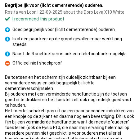
Begrijpelijk voor (licht dementerende) ouderen.
Rosita van Loon | 22-09-2025 about the Doro Leva X10 White
I recommend this product
Goed begrijpelijk voor (licht dementerende) ouderen
Pro
Is al een paar keer op de grond gevallen maar werkt nog
steeds
Pro
Naast de 4 sneltoetsen is ook een telefoonboek mogelijk
Pro
Officieel niet shockproof
Con
De toetsen en het scherm zijn duidelijk zichtbaar bij een
verminderde visus en ook begrijpelijk bij lichte
dementieverschijnselen.
Bij ouderen met een verminderde handfunctie zijn de toetsen
goed in te drukken en het toestel zelf ook nog redelijk goed vast
te houden.
Het toestel schakelt pas uit na een paar seconden indrukken van
een knopje op de zijkant en daarna nog een bevestiging. Dit is ook
fijn bij een verminderde handfunctie want de meeste 'ouderen'
toestellen (ook de Fysic F10, die naar mijn ervaring helemaal op
meerdere punten niet geschikt is voor ouderen met allerlei
beperkingen) schakelen zichzelf al helemaal uit als de rode