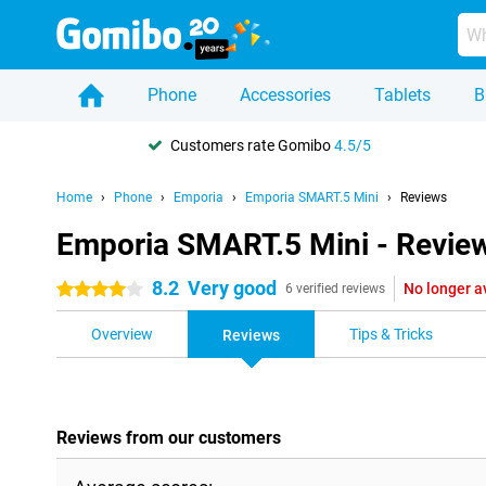
Phone
Accessories
Tablets
B
Customers rate Gomibo
4.5/5
Home
Phone
Emporia
Emporia SMART.5 Mini
Reviews
Emporia SMART.5 Mini - Revie
8.2
Very good
No longer a
4 stars
6 verified reviews
Overview
Tips & Tricks
Reviews
Reviews from our customers