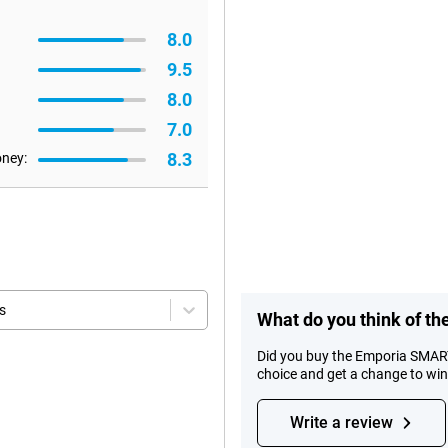
8.0
9.5
8.0
7.0
8.3
oney:
s
What do you think of t
Did you buy the Emporia SMART
choice and get a change to wi
Write a review