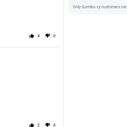
Only Gomibo.cy customers can 
4
0
2
0