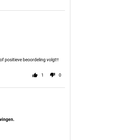
of positieve beoordeling volgt!!
1
0
jvingen.