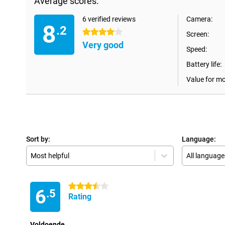
Average scores:
6 verified reviews
Camera:
8
.2
4 stars
Screen:
Very good
Speed:
Battery life:
Value for m
Sort by:
Language:
Most helpful
All language
3.5 stars
6
.5
Rating
Voldoende