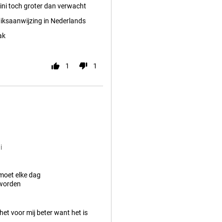
ini toch groter dan verwacht
iksaanwijzing in Nederlands
ak
1
1
i
 moet elke dag
worden
et voor mij beter want het is