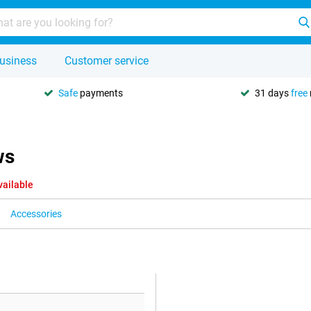
usiness
Customer service
Safe
payments
31 days
free
ws
vailable
Accessories