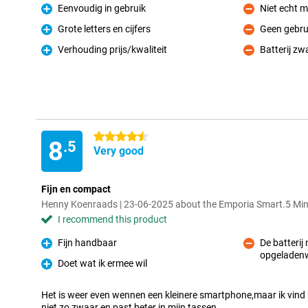
Eenvoudig in gebruik
Niet echt m
Pro
Con
Grote letters en cijfers
Geen gebru
Pro
Con
Verhouding prijs/kwaliteit
Batterij zw
Pro
Con
4.5 stars
8
.5
Very good
Fijn en compact
Henny Koenraads | 23-06-2025 about the Emporia Smart.5 Min
I recommend this product
Fijn handbaar
De batterij
Pro
opgeladen
Con
Doet wat ik ermee wil
Pro
Het is weer even wennen een kleinere smartphone,maar ik vind h
niet zo zwaar en past beter in mijn tassen