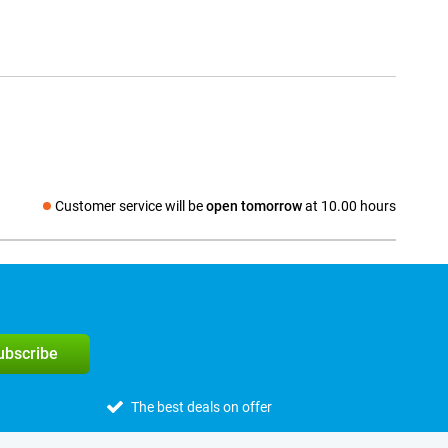
Customer service will be
open tomorrow
at 10.00 hours
Social media
subscribe
The best deals on offer