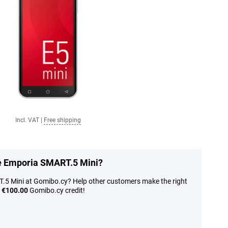
Incl. VAT
|
Free shipping
he Emporia SMART.5 Mini?
.5 Mini at Gomibo.cy? Help other customers make the right
n
€100.00
Gomibo.cy credit!