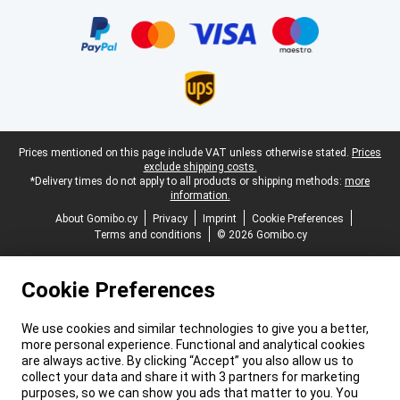
Certificates, payment methods, delivery service partners
Legal footer
Prices mentioned on this page include VAT unless otherwise stated.
Prices
exclude shipping costs.
*Delivery times do not apply to all products or shipping methods:
more
information.
About Gomibo.cy
Privacy
Imprint
Cookie Preferences
Terms and conditions
© 2026 Gomibo.cy
Cookie Preferences
We use cookies and similar technologies to give you a better,
more personal experience. Functional and analytical cookies
are always active. By clicking “Accept” you also allow us to
collect your data and share it with 3 partners for marketing
purposes, so we can show you ads that matter to you. You