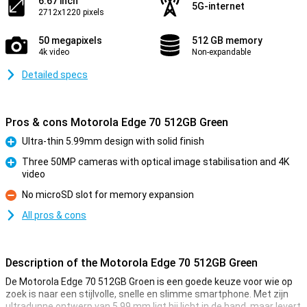
6.67 inch
5G-internet
2712x1220 pixels
50 megapixels
512 GB memory
4k video
Non-expandable
Detailed specs
Pros & cons Motorola Edge 70 512GB Green
Ultra-thin 5.99mm design with solid finish
Pro
Three 50MP cameras with optical image stabilisation and 4K
video
Pro
No microSD slot for memory expansion
Con
All pros & cons
Description of the Motorola Edge 70 512GB Green
De Motorola Edge 70 512GB Groen is een goede keuze voor wie op
zoek is naar een stijlvolle, snelle en slimme smartphone. Met zijn
ultradunne ontwerp van 5,99 mm ligt hij licht in de hand, maar levert