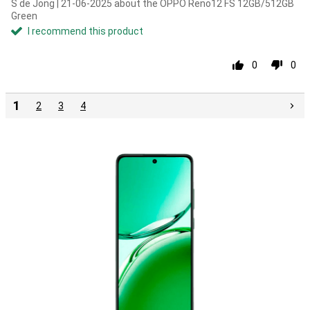
S de Jong | 21-06-2025 about the OPPO Reno12 FS 12GB/512GB
Green
I recommend this product
0
0
1
2
3
4