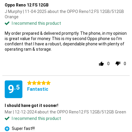
Oppo Reno 12 FS 12GB
J Murphy | 11-04-2025 about the OPPO Reno12 FS 12GB/512GB
Orange
I recommend this product
My order prepared & delivered promptly. The phone, in my opinion
is great value for money. This is my second Oppo phone so I'm
confident that I have a robust, dependable phone with plenty of
operating ram & storage.
0
0
5 stars
9
.5
Fantastic
I should have got it sooner!
Mar | 12-12-2024 about the OPPO Reno12 FS 12GB/512GB Green
I recommend this product
Super fast!!!
Pro