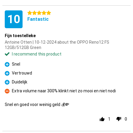
5 stars
10
Fantastic
Fijn toestelleke
Antoine Otten | 10-12-2024 about the OPPO Reno12 FS
12GB/512GB Green
I recommend this product
Snel
Pro
Vertrouwd
Pro
Duidelijk
Pro
Extra volume naar 300% klinkt niet zo mooi en niet nodi
Con
Snel en goed voor weinig geld 💰💸
1
0