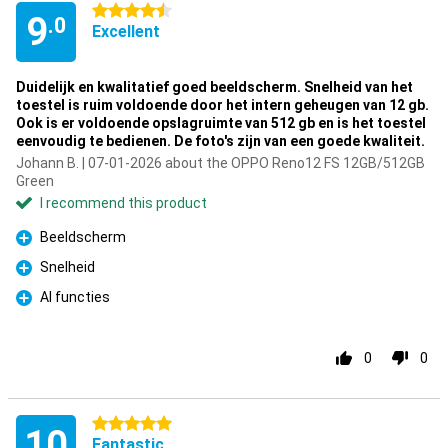
4.5 stars
9
.0
Excellent
Duidelijk en kwalitatief goed beeldscherm. Snelheid van het
toestel is ruim voldoende door het intern geheugen van 12 gb.
Ook is er voldoende opslagruimte van 512 gb en is het toestel
eenvoudig te bedienen. De foto's zijn van een goede kwaliteit.
Johann B. | 07-01-2026 about the OPPO Reno12 FS 12GB/512GB
Green
I recommend this product
Beeldscherm
Pro
Snelheid
Pro
AI functies
Pro
0
0
5 stars
10
Fantastic