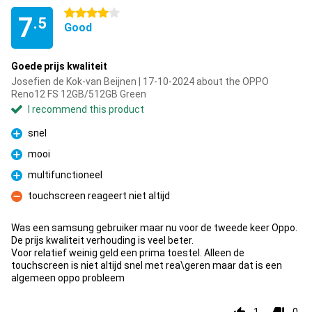
4 stars
7
.5
Good
Goede prijs kwaliteit
Josefien de Kok-van Beijnen | 17-10-2024 about the OPPO
Reno12 FS 12GB/512GB Green
I recommend this product
snel
Pro
mooi
Pro
multifunctioneel
Pro
touchscreen reageert niet altijd
Con
Was een samsung gebruiker maar nu voor de tweede keer Oppo.
De prijs kwaliteit verhouding is veel beter.
Voor relatief weinig geld een prima toestel. Alleen de
touchscreen is niet altijd snel met rea\geren maar dat is een
algemeen oppo probleem