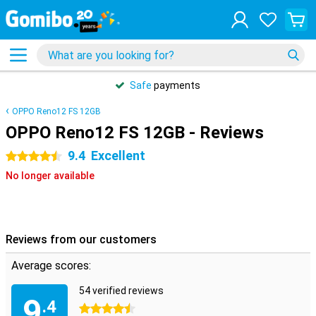
Safe
payments
OPPO Reno12 FS 12GB
OPPO Reno12 FS 12GB - Reviews
9.4
Excellent
4.5 stars
No longer available
Reviews from our customers
Average scores:
54 verified reviews
9
.4
4.5 stars