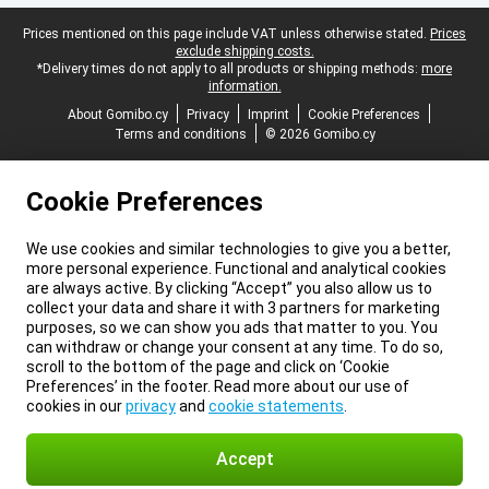
Legal footer
Prices mentioned on this page include VAT unless otherwise stated.
Prices
exclude shipping costs.
*Delivery times do not apply to all products or shipping methods:
more
information.
About Gomibo.cy
Privacy
Imprint
Cookie Preferences
Terms and conditions
© 2026 Gomibo.cy
Cookie Preferences
We use cookies and similar technologies to give you a better,
more personal experience. Functional and analytical cookies
are always active. By clicking “Accept” you also allow us to
collect your data and share it with 3 partners for marketing
purposes, so we can show you ads that matter to you. You
can withdraw or change your consent at any time. To do so,
scroll to the bottom of the page and click on ‘Cookie
Preferences’ in the footer. Read more about our use of
cookies in our
privacy
and
cookie statements
.
Accept