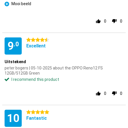
Mooi beeld
Pro
0
0
4.5 stars
9
.0
Excellent
Uitstekend
peter bogers | 05-10-2025 about the OPPO Reno12 FS
12GB/512GB Green
I recommend this product
0
0
5 stars
10
Fantastic