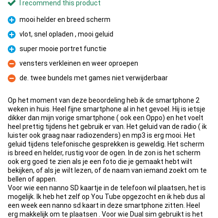
I recommend this product
mooi helder en breed scherm
Pro
vlot, snel opladen , mooi geluid
Pro
super mooie portret functie
Pro
vensters verkleinen en weer oproepen
Con
de. twee bundels met games niet verwijderbaar
Con
Op het moment van deze beoordeling heb ik de smartphone 2
weken in huis. Heel fijne smartphone al in het gevoel. Hij is ietsje
dikker dan mijn vorige smartphone ( ook een Oppo) en het voelt
heel prettig tijdens het gebruik er van. Het geluid van de radio ( ik
luister ook graag naar radiozenders) en mp3 is erg mooi. Het
geluid tijdens telefonische gesprekken is geweldig. Het scherm
is breed en helder, rustig voor de ogen. In de zon is het scherm
ook erg goed te zien als je een foto die je gemaakt hebt wilt
bekijken, of als je wilt lezen, of de naam van iemand zoekt om te
bellen of appen.
Voor wie een nanno SD kaartje in de telefoon wil plaatsen, het is
mogelijk. Ik heb het zelf op You Tube opgezocht en ik heb dus al
een week een nanno sd kaart in deze smartphone zitten. Heel
erg makkelijk om te plaatsen . Voor wie Dual sim gebruikt is het