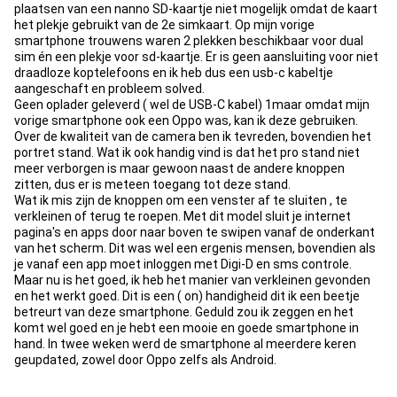
plaatsen van een nanno SD-kaartje niet mogelijk omdat de kaart
het plekje gebruikt van de 2e simkaart. Op mijn vorige
smartphone trouwens waren 2 plekken beschikbaar voor dual
sim én een plekje voor sd-kaartje. Er is geen aansluiting voor niet
draadloze koptelefoons en ik heb dus een usb-c kabeltje
aangeschaft en probleem solved.
Geen oplader geleverd ( wel de USB-C kabel) 1maar omdat mijn
vorige smartphone ook een Oppo was, kan ik deze gebruiken.
Over de kwaliteit van de camera ben ik tevreden, bovendien het
portret stand. Wat ik ook handig vind is dat het pro stand niet
meer verborgen is maar gewoon naast de andere knoppen
zitten, dus er is meteen toegang tot deze stand.
Wat ik mis zijn de knoppen om een venster af te sluiten , te
verkleinen of terug te roepen. Met dit model sluit je internet
pagina's en apps door naar boven te swipen vanaf de onderkant
van het scherm. Dit was wel een ergenis mensen, bovendien als
je vanaf een app moet inloggen met Digi-D en sms controle.
Maar nu is het goed, ik heb het manier van verkleinen gevonden
en het werkt goed. Dit is een ( on) handigheid dit ik een beetje
betreurt van deze smartphone. Geduld zou ik zeggen en het
komt wel goed en je hebt een mooie en goede smartphone in
hand. In twee weken werd de smartphone al meerdere keren
geupdated, zowel door Oppo zelfs als Android.