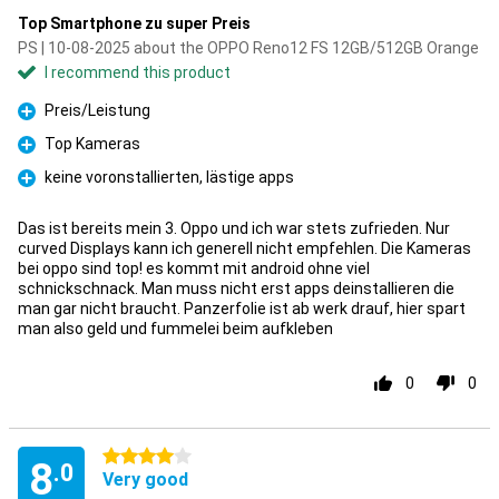
Top Smartphone zu super Preis
PS | 10-08-2025 about the OPPO Reno12 FS 12GB/512GB Orange
I recommend this product
Preis/Leistung
Pro
Top Kameras
Pro
keine voronstallierten, lästige apps
Pro
Das ist bereits mein 3. Oppo und ich war stets zufrieden. Nur
curved Displays kann ich generell nicht empfehlen. Die Kameras
bei oppo sind top! es kommt mit android ohne viel
schnickschnack. Man muss nicht erst apps deinstallieren die
man gar nicht braucht. Panzerfolie ist ab werk drauf, hier spart
man also geld und fummelei beim aufkleben
0
0
4 stars
8
.0
Very good