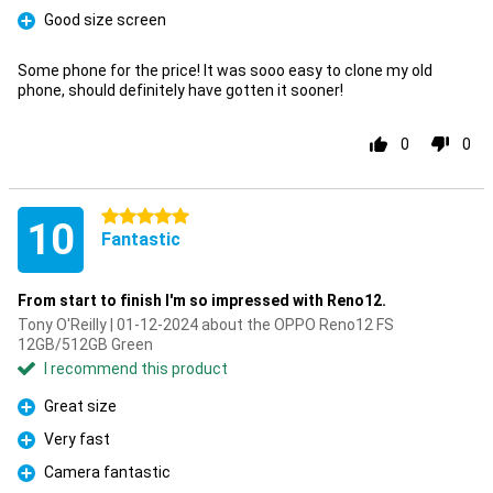
Good size screen
Pro
Some phone for the price! It was sooo easy to clone my old
phone, should definitely have gotten it sooner!
0
0
5 stars
10
Fantastic
From start to finish I'm so impressed with Reno12.
Tony O'Reilly | 01-12-2024 about the OPPO Reno12 FS
12GB/512GB Green
I recommend this product
Great size
Pro
Very fast
Pro
Camera fantastic
Pro