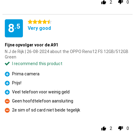
2
0
4.5 stars
8
.5
Very good
Fijne opvolger voor de A91
N J de Rijk | 26-08-2024 about the OPPO Reno12 FS 12GB/512GB
Green
I recommend this product
Prima camera
Pro
Prijs!
Pro
Veel telefoon voor weinig geld
Pro
Geen hoofdtelefoon aansluiting
Con
2e sim of sd card niet beide tegelijk
Con
2
0