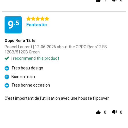
1
0
5 stars
9
.5
Fantastic
Oppo Reno 12 fs
Pascal Laurent | 12-06-2026 about the OPPO Reno12 FS
12GB/512GB Green
I recommend this product
Tres beau design
Pro
Bien en main
Pro
Tres bonne occasion
Pro
C'est important de l'utilisation avec une housse flipcover
0
0