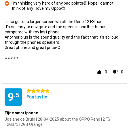
I'm thinking very hard of any bad points🤔 Nope I cannot
think of any. I love my Oppo😍
Con
I also go for a larger screen which the Reno 12 FS has.
It's so easy to navigate and the speed is another bonus
compared with my last phone.
Another plus is the sound quality and the fact that it's so loud
through the phones speakers.
Great phone and great price😍
⭐⭐⭐⭐⭐
0
0
5 stars
9
.5
Fantastic
Fijne smartphone
Josiane de Bruin | 28-04-2025 about the OPPO Reno12 FS
12GB/512GB Orange