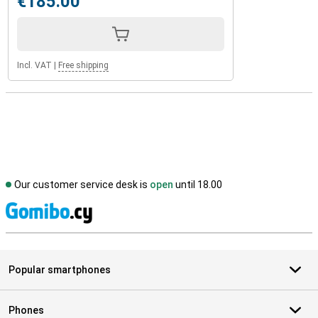
€185.00
Incl. VAT
|
Free shipping
Our customer service desk is
open
until 18.00
S
Popular smartphones
Phones