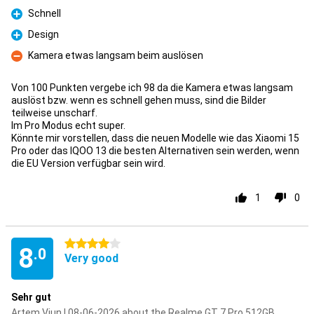
Pro
Schnell
Pro
Design
Pro
Kamera etwas langsam beim auslösen
Con
Von 100 Punkten vergebe ich 98 da die Kamera etwas langsam
auslöst bzw. wenn es schnell gehen muss, sind die Bilder
teilweise unscharf.
Im Pro Modus echt super.
Könnte mir vorstellen, dass die neuen Modelle wie das Xiaomi 15
Pro oder das IQOO 13 die besten Alternativen sein werden, wenn
die EU Version verfügbar sein wird.
1
0
4 stars
8
.0
Very good
Sehr gut
Artem Viun | 08-06-2026 about the Realme GT 7 Pro 512GB