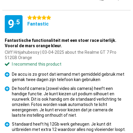
5 stars
9
.5
Fantastic
Fantastische functionaliteit met een stoer race uiterlijk.
Vooral de mars orange kleur.
Cliff Hitijahubessy | 03-04-2025 about the Realme GT 7 Pro
512GB Orange
I recommend this product
De accu is zo groot dat iemand met gemiddeld gebruik met
gemak twee dagen zijn telefoon kan gebruiken
Pro
De hoofd camera (zowel video als camera) heeft een
handige functie. Je kunt kiezen uit podium silhouet en
vuurwerk. Dit is ook handig om de standaard verlichting te
omzeilen. Fotos worden vaak automatisch te licht
Pro
weergegeven. Je kunt ervoor kiezen dat je camera de
laatste instelling onthoudt of niet.
Standaard heeft hij 12Gb werk geheugen. Je kunt dit
uitbreiden met extra 12 waardoor alles nog vloeiender loopt.