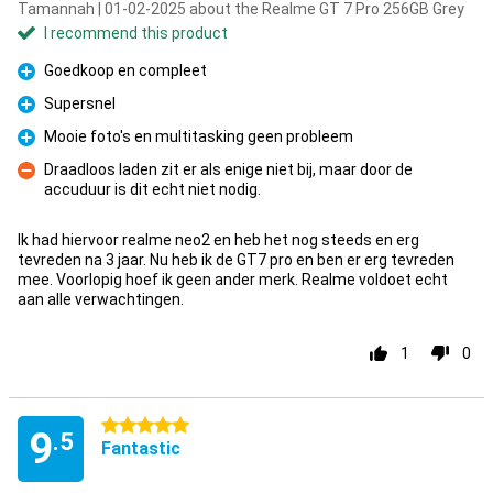
Tamannah | 01-02-2025 about the Realme GT 7 Pro 256GB Grey
I recommend this product
Goedkoop en compleet
Pro
Supersnel
Pro
Mooie foto's en multitasking geen probleem
Pro
Draadloos laden zit er als enige niet bij, maar door de
accuduur is dit echt niet nodig.
Con
Ik had hiervoor realme neo2 en heb het nog steeds en erg
tevreden na 3 jaar. Nu heb ik de GT7 pro en ben er erg tevreden
mee. Voorlopig hoef ik geen ander merk. Realme voldoet echt
aan alle verwachtingen.
1
0
5 stars
9
.5
Fantastic