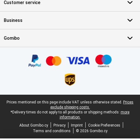
Customer service
Business
Gomibo
Certificates, payment methods, delivery service partners
Legal footer
Prices mentioned on this page include VAT unless otherwise stated.
Prices
exclude shipping costs.
*Delivery times do not apply to all products or shipping methods:
more
information.
About Gomibo.cy
Privacy
Imprint
Cookie Preferences
Terms and conditions
© 2026 Gomibo.cy