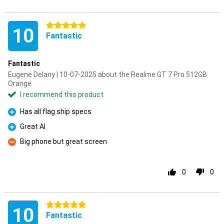
5 stars
10
Fantastic
Fantastic
Eugene Delany | 10-07-2025 about the Realme GT 7 Pro 512GB
Orange
I recommend this product
Has all flag ship specs
Pro
Great AI
Pro
Big phone but great screen
Con
0
0
5 stars
10
Fantastic