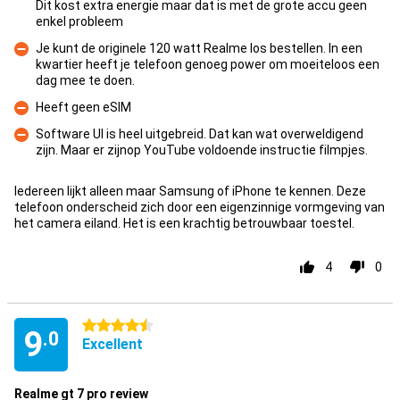
Dit kost extra energie maar dat is met de grote accu geen
Pro
enkel probleem
Je kunt de originele 120 watt Realme los bestellen. In een
kwartier heeft je telefoon genoeg power om moeiteloos een
Con
dag mee te doen.
Heeft geen eSIM
Con
Software UI is heel uitgebreid. Dat kan wat overweldigend
zijn. Maar er zijnop YouTube voldoende instructie filmpjes.
Con
Iedereen lijkt alleen maar Samsung of iPhone te kennen. Deze
telefoon onderscheid zich door een eigenzinnige vormgeving van
het camera eiland. Het is een krachtig betrouwbaar toestel.
4
0
4.5 stars
9
.0
Excellent
Realme gt 7 pro review