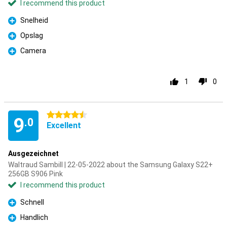
I recommend this product
Snelheid
Pro
Opslag
Pro
Camera
Pro
1
0
4.5 stars
9
.0
Excellent
Ausgezeichnet
Waltraud Sambill | 22-05-2022 about the Samsung Galaxy S22+
256GB S906 Pink
I recommend this product
Schnell
Pro
Handlich
Pro