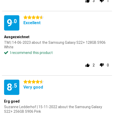
3
1
4.5 stars
9
.0
Excellent
Ausgezeichnet
TM | 14-06-2023 about the Samsung Galaxy S22+ 128GB S906
White
I recommend this product
2
0
4.5 stars
8
.5
Very good
Erg goed
Suzanne Ledderhof | 15-11-2022 about the Samsung Galaxy
S22+ 256GB S906 Pink