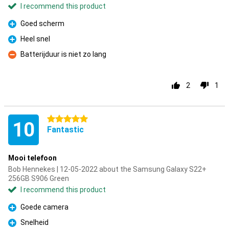
I recommend this product
Goed scherm
Pro
Heel snel
Pro
Batterijduur is niet zo lang
Con
2
1
5 stars
10
Fantastic
Mooi telefoon
Bob Hennekes | 12-05-2022 about the Samsung Galaxy S22+
256GB S906 Green
I recommend this product
Goede camera
Pro
Snelheid
Pro