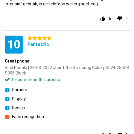
intensief gebruik, is de telefoon wel erg snel leeg.
6
1
5 stars
10
Fantastic
Great phone!
Vlad Pacala | 28-03-2022 about the Samsung Galaxy S22+ 256GB
S906 Black
I recommend this product
Camera
Pro
Display
Pro
Design
Pro
Face recognition
Con