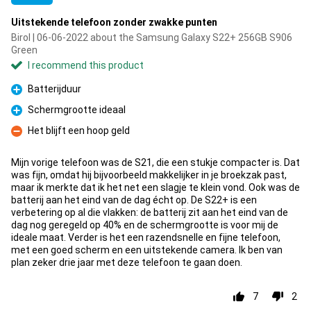
Uitstekende telefoon zonder zwakke punten
Birol | 06-06-2022 about the Samsung Galaxy S22+ 256GB S906
Green
I recommend this product
Batterijduur
Pro
Schermgrootte ideaal
Pro
Het blijft een hoop geld
Con
Mijn vorige telefoon was de S21, die een stukje compacter is. Dat
was fijn, omdat hij bijvoorbeeld makkelijker in je broekzak past,
maar ik merkte dat ik het net een slagje te klein vond. Ook was de
batterij aan het eind van de dag écht op. De S22+ is een
verbetering op al die vlakken: de batterij zit aan het eind van de
dag nog geregeld op 40% en de schermgrootte is voor mij de
ideale maat. Verder is het een razendsnelle en fijne telefoon,
met een goed scherm en een uitstekende camera. Ik ben van
plan zeker drie jaar met deze telefoon te gaan doen.
7
2