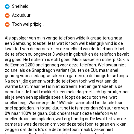
Pro
Snelheid
Pro
Accuduur
Con
Toch wel prijzig...
Con
Als opvolger van mijn vorige telefoon wilde ik graag terug naar
een Samsung toestel. Iets wat ik toch wel belangrijk vind is de
kwaliteit van de camera's en de snelheid van de telefoon. Ik heb
de telefoon nu ongeveer 3 weken in gebruik en de telefoon bevalt
erg goed. Het scherm is echt goed. Mooi soepel en scherp. Ook is
de Exynos 2200 snel genoeg voor deze telefoon. Weliswaar niet
zo snel als de Snapdragon variant (buiten de EU), maar snel
genoeg voor alledaagse taken en gamen op de hoogste settings.
Na een tijdje gamen wordt de telefoon toch wel wat aan de
warme kant, maar het is niet extreem. Het enige 'nadeel' is de
accuduur. Je haalt makkelijk een hele dag met licht gebruik, maar
als je even een spelletje speelt, loopt de accu toch wel wat
sneller leeg. Wanneer je de 45W lader aanschaft is de telefoon
snel opgeladen. In totaal duurt het iets meer dan één uur om van
0% naar 100% te gaan. Ook ondersteunt deze telefoon wat
sneller draadloos opladen, wat erg handig is. De kwaliteit van de
camera's was de reden om voor deze telefoon te gaan en ik kan
zeggen dat de foto's die deze telefoon maakt, zeker niet