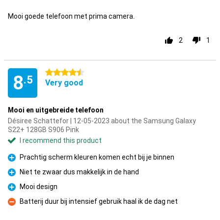
Mooi goede telefoon met prima camera.
2
1
4.5 stars
8
.5
Very good
Mooi en uitgebreide telefoon
Désiree Schattefor | 12-05-2023 about the Samsung Galaxy
S22+ 128GB S906 Pink
I recommend this product
Prachtig scherm kleuren komen echt bij je binnen
Pro
Niet te zwaar dus makkelijk in de hand
Pro
Mooi design
Pro
Batterij duur bij intensief gebruik haal ik de dag net
Con