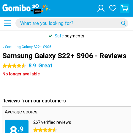
Safe
payments
Samsung Galaxy S22+ S906
Samsung Galaxy S22+ S906 - Reviews
8.9
Great
4.5 stars
No longer available
Reviews from our customers
Average scores:
267 verified reviews
8
.9
4.5 stars