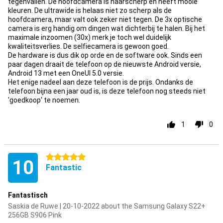
tegenvallen. De hoofdcamera is haarscherp en heeft mooie
kleuren. De ultrawide is helaas niet zo scherp als de
hoofdcamera, maar valt ook zeker niet tegen. De 3x optische
camera is erg handig om dingen wat dichterbij te halen. Bij het
maximale inzoomen (30x) merk je toch wel duidelijk
kwaliteitsverlies. De selfiecamera is gewoon goed.
De hardware is dus dik op orde en de software ook. Sinds een
paar dagen draait de telefoon op de nieuwste Android versie,
Android 13 met een OneUI 5.0 versie.
Het enige nadeel aan deze telefoon is de prijs. Ondanks de
telefoon bijna een jaar oud is, is deze telefoon nog steeds niet
'goedkoop' te noemen.
1
0
5 stars
10
Fantastic
Fantastisch
Saskia de Ruwe | 20-10-2022 about the Samsung Galaxy S22+
256GB S906 Pink