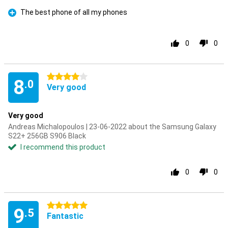
The best phone of all my phones
Pro
0
0
4 stars
8
.0
Very good
Very good
Andreas Michalopoulos | 23-06-2022 about the Samsung Galaxy
S22+ 256GB S906 Black
I recommend this product
0
0
5 stars
9
.5
Fantastic