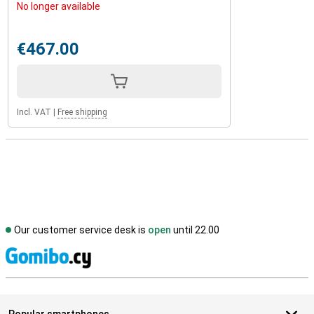
No longer available
€467.00
Incl. VAT
|
Free shipping
Our customer service desk is
open
until 22.00
S