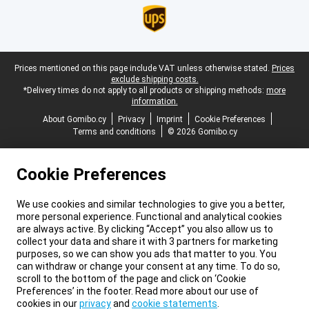
Legal footer
Prices mentioned on this page include VAT unless otherwise stated.
Prices
exclude shipping costs.
*Delivery times do not apply to all products or shipping methods:
more
information.
About Gomibo.cy
Privacy
Imprint
Cookie Preferences
Terms and conditions
© 2026 Gomibo.cy
Cookie Preferences
We use cookies and similar technologies to give you a better,
more personal experience. Functional and analytical cookies
are always active. By clicking “Accept” you also allow us to
collect your data and share it with 3 partners for marketing
purposes, so we can show you ads that matter to you. You
can withdraw or change your consent at any time. To do so,
scroll to the bottom of the page and click on ‘Cookie
Preferences’ in the footer. Read more about our use of
cookies in our
privacy
and
cookie statements
.