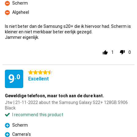
Scherm
Con
Algeheel
Con
Is niet beter dan de Samsung s20+ die ik hiervoor had. Scherm is
kleiner en niet merkbaar beter eerlijk gezegd.
Jammer eigenlijk.
1
0
4.5 stars
9
.0
Excellent
Geweldige telefoon, maar toch aan de dure kant.
Jtw | 21-11-2022 about the Samsung Galaxy S22+ 128GB S906
Black
I recommend this product
Scherm
Pro
Camera's