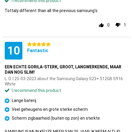
I recommend this product
Tottaly different than all the previous samsung's
0
1
5 stars
10
Fantastic
EEN ECHTE GORILA-STERK, GROOT, LANGWERKENDE, MAAR
DAN NOG SLIM!
L. D. | 25-03-2023 about the Samsung Galaxy S23+ 512GB S916
White
I recommend this product
Lange baterij
Pro
Veel geheugens en grote sterke scherm
Pro
Scherm zigbaarheid (buiten op zon) en sterkte
Pro
SAMSUNG IS MIJN KEUZE MEER SAN 25 JAAR, IK NEEM ALTIJD