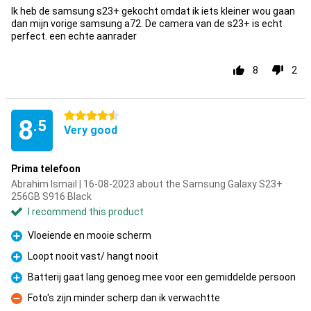
Ik heb de samsung s23+ gekocht omdat ik iets kleiner wou gaan
dan mijn vorige samsung a72. De camera van de s23+ is echt
perfect. een echte aanrader
8
2
4.5 stars
8
.5
Very good
Prima telefoon
Abrahim Ismail | 16-08-2023 about the Samsung Galaxy S23+
256GB S916 Black
I recommend this product
Vloeiende en mooie scherm
Pro
Loopt nooit vast/ hangt nooit
Pro
Batterij gaat lang genoeg mee voor een gemiddelde persoon
Pro
Foto's zijn minder scherp dan ik verwachtte
Con