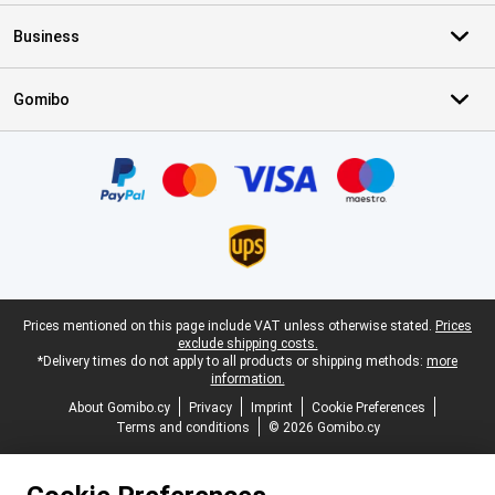
Business
Gomibo
Certificates, payment methods, delivery service partners
Legal footer
Prices mentioned on this page include VAT unless otherwise stated.
Prices
exclude shipping costs.
*Delivery times do not apply to all products or shipping methods:
more
information.
About Gomibo.cy
Privacy
Imprint
Cookie Preferences
Terms and conditions
© 2026 Gomibo.cy