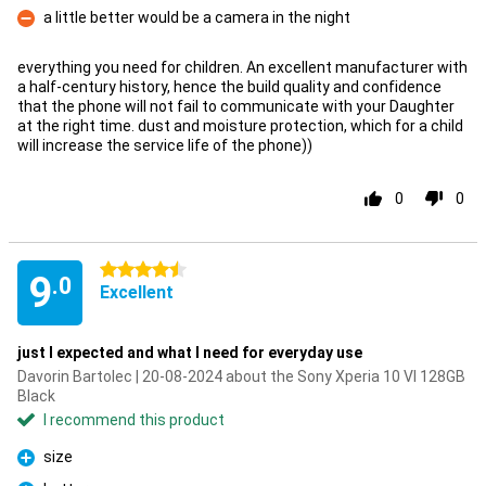
a little better would be a camera in the night
Con
everything you need for children. An excellent manufacturer with
a half-century history, hence the build quality and confidence
that the phone will not fail to communicate with your Daughter
at the right time. dust and moisture protection, which for a child
will increase the service life of the phone))
0
0
4.5 stars
9
.0
Excellent
just I expected and what I need for everyday use
Davorin Bartolec | 20-08-2024 about the Sony Xperia 10 VI 128GB
Black
I recommend this product
size
Pro