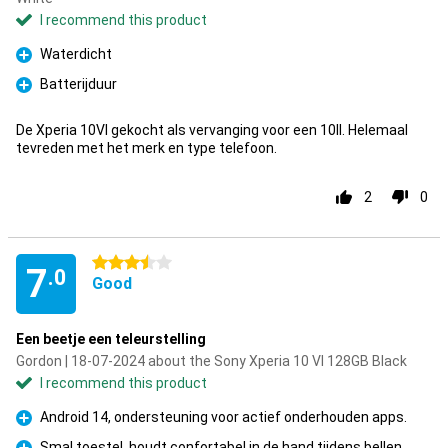
I recommend this product
Waterdicht
Pro
Batterijduur
Pro
De Xperia 10VI gekocht als vervanging voor een 10II. Helemaal
tevreden met het merk en type telefoon.
2
0
3.5 stars
7
.0
Good
Een beetje een teleurstelling
Gordon | 18-07-2024 about the Sony Xperia 10 VI 128GB Black
I recommend this product
Android 14, ondersteuning voor actief onderhouden apps.
Pro
Smal toestel, houdt confortabel in de hand tijdens bellen.