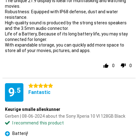
The unique 21:9 display is ideal for multitasking and watching
movies.
Robustness: Equipped with IP68 defense, dust and water
resistance.
High-quality sound is produced by the strong stereo speakers
and the 3.5mm audio connector.
Life of a Battery, Because of its long battery life, you may stay
connected for longer.
With expandable storage, you can quickly add more space to
store all of your movies, pictures, and apps.
0
0
5 stars
9
.5
Fantastic
Keurige smalle alleskunner
Gerben | 08-06-2024 about the Sony Xperia 10 VI 128GB Black
I recommend this product
Batterij!
Pro