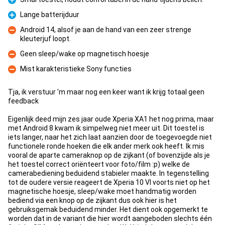
Pro
Lange batterijduur
Pro
Android 14, alsof je aan de hand van een zeer strenge
kleuterjuf loopt.
Con
Geen sleep/wake op magnetisch hoesje
Con
Mist karakteristieke Sony functies
Con
Tja, ik verstuur 'm maar nog een keer want ik krijg totaal geen
feedback
Eigenlijk deed mijn zes jaar oude Xperia XA1 het nog prima, maar
met Android 8 kwam ik simpelweg niet meer uit. Dit toestel is
iets langer, naar het zich laat aanzien door de toegevoegde niet
functionele ronde hoeken die elk ander merk ook heeft. Ik mis
vooral de aparte cameraknop op de zijkant (of bovenzijde als je
het toestel correct oriënteert voor foto/film :p) welke de
camerabediening beduidend stabieler maakte. In tegenstelling
tot de oudere versie reageert de Xperia 10 VI voorts niet op het
magnetische hoesje, sleep/wake moet handmatig worden
bediend via een knop op de zijkant dus ook hier is het
gebruiksgemak beduidend minder. Het dient ook opgemerkt te
worden dat in de variant die hier wordt aangeboden slechts één