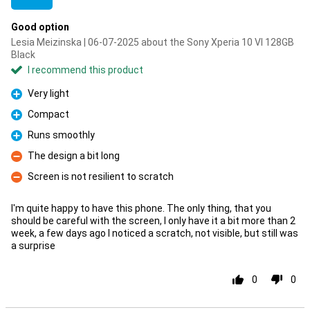
Good option
Lesia Meizinska | 06-07-2025 about the Sony Xperia 10 VI 128GB
Black
I recommend this product
Very light
Pro
Compact
Pro
Runs smoothly
Pro
The design a bit long
Con
Screen is not resilient to scratch
Con
I'm quite happy to have this phone. The only thing, that you
should be careful with the screen, I only have it a bit more than 2
week, a few days ago I noticed a scratch, not visible, but still was
a surprise
0
0