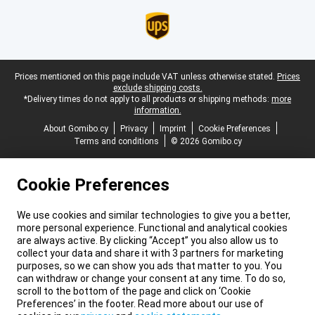
Legal footer
Prices mentioned on this page include VAT unless otherwise stated.
Prices
exclude shipping costs.
*Delivery times do not apply to all products or shipping methods:
more
information.
About Gomibo.cy
Privacy
Imprint
Cookie Preferences
Terms and conditions
© 2026 Gomibo.cy
Cookie Preferences
We use cookies and similar technologies to give you a better,
more personal experience. Functional and analytical cookies
are always active. By clicking “Accept” you also allow us to
collect your data and share it with 3 partners for marketing
purposes, so we can show you ads that matter to you. You
can withdraw or change your consent at any time. To do so,
scroll to the bottom of the page and click on ‘Cookie
Preferences’ in the footer. Read more about our use of