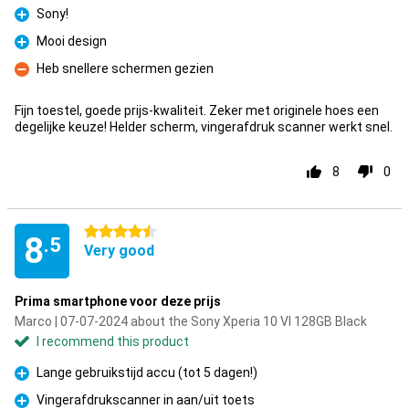
Sony!
Pro
Mooi design
Pro
Heb snellere schermen gezien
Con
Fijn toestel, goede prijs-kwaliteit. Zeker met originele hoes een
degelijke keuze! Helder scherm, vingerafdruk scanner werkt snel.
8
0
4.5 stars
8
.5
Very good
Prima smartphone voor deze prijs
Marco | 07-07-2024 about the Sony Xperia 10 VI 128GB Black
I recommend this product
Lange gebruikstijd accu (tot 5 dagen!)
Pro
Vingerafdrukscanner in aan/uit toets