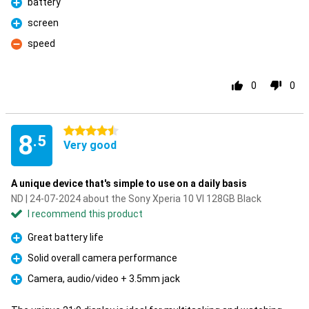
battery
Pro
screen
Pro
speed
Con
0
0
4.5 stars
8
.5
Very good
A unique device that's simple to use on a daily basis
ND | 24-07-2024 about the Sony Xperia 10 VI 128GB Black
I recommend this product
Great battery life
Pro
Solid overall camera performance
Pro
Camera, audio/video + 3.5mm jack
Pro