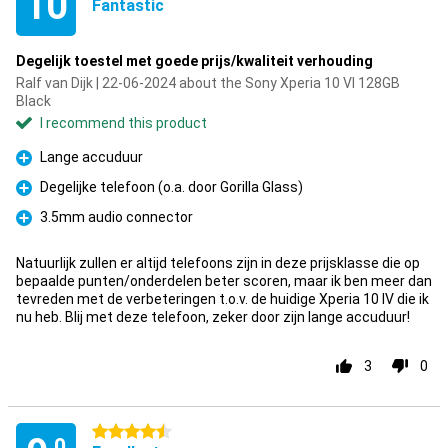
10
Fantastic
Degelijk toestel met goede prijs/kwaliteit verhouding
Ralf van Dijk | 22-06-2024 about the Sony Xperia 10 VI 128GB
Black
I recommend this product
Lange accuduur
Pro
Degelijke telefoon (o.a. door Gorilla Glass)
Pro
3.5mm audio connector
Pro
Natuurlijk zullen er altijd telefoons zijn in deze prijsklasse die op
bepaalde punten/onderdelen beter scoren, maar ik ben meer dan
tevreden met de verbeteringen t.o.v. de huidige Xperia 10 IV die ik
nu heb. Blij met deze telefoon, zeker door zijn lange accuduur!
3
0
4.5 stars
.0