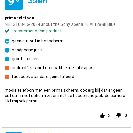
9
Excellent
prima telefoon
NIELS | 08-06-2024 about the Sony Xperia 10 VI 128GB Blue
I recommend this product
geen cut out in het scherm
Pro
headphone jack
Pro
groote batterij
Pro
android 14 is niet compatible met alle apps
Con
facebook standard geinstalleerd
Con
mooie telefoon met een prima scherm, ook erg blij dat er geen
cut out in het scherm zit en met de headphone jack. de camera
lijkt mij ook prima.
3
0