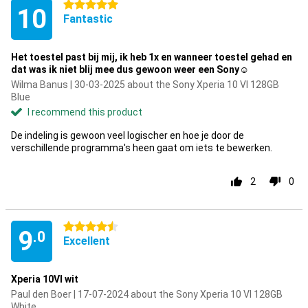
5 stars
10
Fantastic
Het toestel past bij mij, ik heb 1x en wanneer toestel gehad en
dat was ik niet blij mee dus gewoon weer een Sony☺️
Wilma Banus | 30-03-2025 about the Sony Xperia 10 VI 128GB
Blue
I recommend this product
De indeling is gewoon veel logischer en hoe je door de
verschillende programma's heen gaat om iets te bewerken.
2
0
4.5 stars
9
.0
Excellent
Xperia 10VI wit
Paul den Boer | 17-07-2024 about the Sony Xperia 10 VI 128GB
White