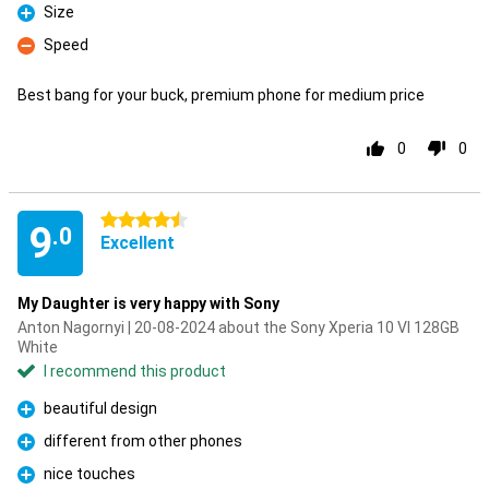
Size
Pro
Speed
Con
Best bang for your buck, premium phone for medium price
0
0
4.5 stars
9
.0
Excellent
My Daughter is very happy with Sony
Anton Nagornyi | 20-08-2024 about the Sony Xperia 10 VI 128GB
White
I recommend this product
beautiful design
Pro
different from other phones
Pro
nice touches
Pro