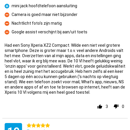
Pro
mini jack hoofdtelefoon aansluiting
Pro
Camera is goed maar niet bijzonder
Con
Nachtlicht foto's zijn matig
Con
Google assist verschijnt bij aan/uit toets
Con
Had een Sony Xperia XZ2 Compact. Wilde een niet veel grotere
smartphone. Deze is groter maar t.o.v. veel andere Androids valt
het mee. Overzetten van al mijn apps, data en instellingen ging
heel vlot, waar ik erg blij mee was. De 10 VI heeft gelukkig weinig
'onzin apps' voor geïnstalleerd. Werkt vlot, goede geluidskwaliteit
en is heel zuinig met het accugebruik. Heb hem zelfs al een keer
5 dagen op één accu kunnen gebruiken ('s nachts op vliegtuig
stand). Wie een telefoon zoekt voor mail, What's app, nieuws, NS
en andere apps of af en toe te browsen op internet, heeft aan de
Xperis 10 VI volgens mij een heel goed toestel.
3
0
5 stars