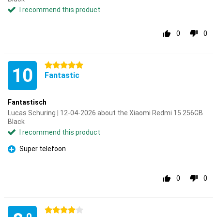
I recommend this product
0
0
5 stars
10
Fantastic
Fantastisch
Lucas Schuring | 12-04-2026 about the Xiaomi Redmi 15 256GB
Black
I recommend this product
Super telefoon
Pro
0
0
4 stars