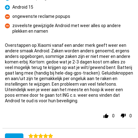
Pro
Android 15
Pro
ongewenste reclame popups
Con
zoveelste gewijzigde Android met weer alles op andere
plekken en namen
Con
Overstappen op Xiaomi vanaf een ander merk geeft weer een
andere smaak Android. Zaken worden anders genoemd, ergens
anders opgeborgen, sommige zaken zijn er niet meer en andere
komen erbij. Kortom: gedoe wat je 2-3 dagen kost om alles zo
veel mogelijk terug te krijgen op wat je wilt/gewend bent. Batterij
gaat lang mee (handig bij hele-dag-gps-tracken). Geluidsknoppen
en aan/uit zijn te gemakkelijk per ongeluk aan te raken en
instellingen te wijzigen. Een probleem van veel telefoons.
Uiteindelijk wen je weer aan het meeste en hoop ik weer een
poos ermee door te gaan tot ING c.s. weer eens vinden dat
Android te oud is voor hun beveiliging.
0
0
5 stars