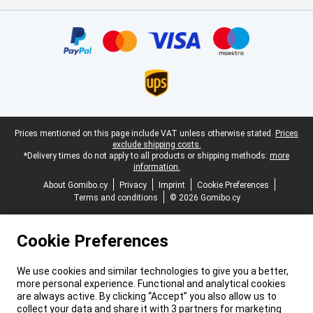
Certificates, payment methods, delivery service partners
Legal footer
Prices mentioned on this page include VAT unless otherwise stated.
Prices
exclude shipping costs.
*Delivery times do not apply to all products or shipping methods:
more
information.
About Gomibo.cy
Privacy
Imprint
Cookie Preferences
Terms and conditions
© 2026 Gomibo.cy
Cookie Preferences
We use cookies and similar technologies to give you a better,
more personal experience. Functional and analytical cookies
are always active. By clicking “Accept” you also allow us to
collect your data and share it with 3 partners for marketing