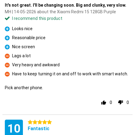
It's not great. I'll be changing soon. Big and clunky, very slow.
MH | 14-05-2026 about the Xiaomi Redmi 15 128GB Purple
I recommend this product
Looks nice
Pro
Reasonable price
Pro
Nice screen
Pro
Lags a lot
Con
Very heavy and awkward
Con
Have to keep turning it on and off to work with smart watch.
Con
Pick another phone.
0
0
5 stars
10
Fantastic