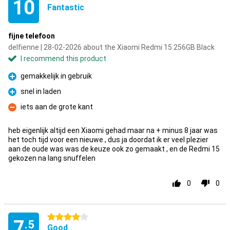
10
Fantastic
fijne telefoon
delfienne | 28-02-2026 about the Xiaomi Redmi 15 256GB Black
I recommend this product
gemakkelijk in gebruik
Pro
snel in laden
Pro
iets aan de grote kant
Con
heb eigenlijk altijd een Xiaomi gehad maar na + minus 8 jaar was
het toch tijd voor een nieuwe , dus ja doordat ik er veel plezier
aan de oude was was de keuze ook zo gemaakt , en de Redmi 15
gekozen na lang snuffelen
0
0
4 stars
7
.5
Good