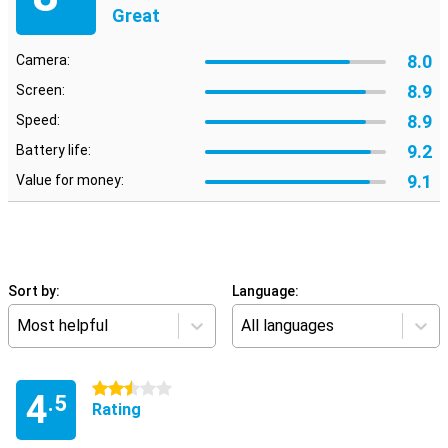
Great
8.0
Camera:
8.9
Screen:
8.9
Speed:
9.2
Battery life:
9.1
Value for money:
Sort by:
Language:
Most helpful
All languages
2.5 stars
4
.5
Rating